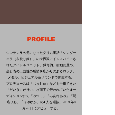
PROFILE
シンデレラの元になったグリム童話「シンダー
エラ（灰被り姫）」の世界観にインスパイアさ
れたアイドルユニット。猟奇的、衝動的且つ、
裏と表の二面性の感情を広がりのあるロック、
メタル、ビジュアル系サウンドで体現する。
プロデュースは「じゅじゅ」などを手掛てきた
「だいき」が行い、水面下で行われていたオー
ディションにて「みつこ」「みあねあみ」「明
暗りあ」「うゆゆか」の4 人を選抜。
2019 年8
月26 日にデビューする。