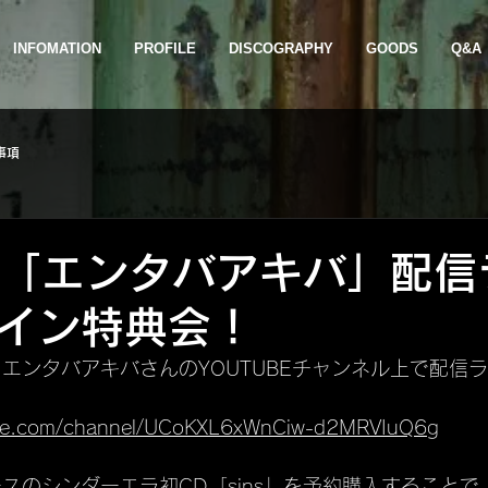
INFOMATION
PROFILE
DISCOGRAPHY
GOODS
Q&A
事項
日「エンタバアキバ」配信
イン特典会！
りエンタバアキバさんのYOUTUBEチャンネル上で配信
ube.com/channel/UCoKXL6xWnCiw-d2MRVIuQ6g
ースのシンダーエラ初CD「sins」を予約購入すること