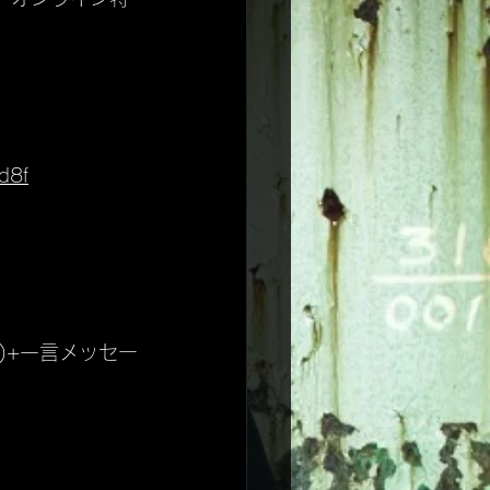
d8f
)+一言メッセー