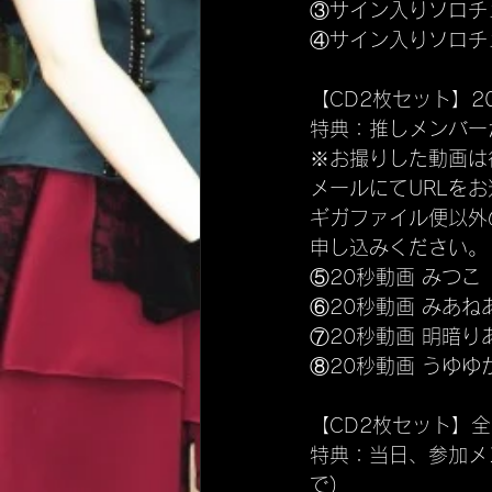
③サイン入りソロチ
④サイン入りソロチ
【CD2枚セット】2
特典：推しメンバー
※お撮りした動画は
メールにてURLを
ギガファイル便以外
申し込みください。
⑤20秒動画 みつこ
⑥20秒動画 みあね
⑦20秒動画 明暗り
⑧20秒動画 うゆゆ
【CD2枚セット】
特典：当日、参加メ
で)