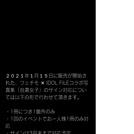
２０２１年１月１５日に販売が開始さ
れた、フェチモ ✕ IDOL FILEコラボ写
真集「自粛女子」のサイン対応につい
ては以下の形で行わせて頂きます。
・1冊につき1箇所のみ
・1回のイベントでお一人様1冊のみ対
応
・サインは3月末まで対応予定